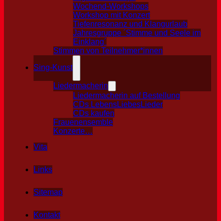
Wochend-Workshops
Workshop mit Konzert
Tiefenresonanz und Klangurlaub
Jahresgruppe ´Stimme und Seele im
Einklang´
Stimmen von Teilnehmer*innen
Sing-Kunst
Liedermacherin
Liedermacherin auf Bestellung
CDs LebensLiebesLieder
CDs kaufen
Frauenensemble
Konzerte…
Vita
Links
Sitemap
Kontakt