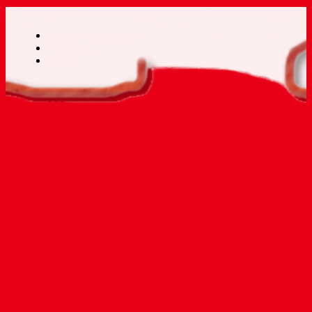
Simone Rosemarie Theobald – 27374 Visselhövede-Hiddingen
Datenschutzerklärung
Impressum
Kontakt