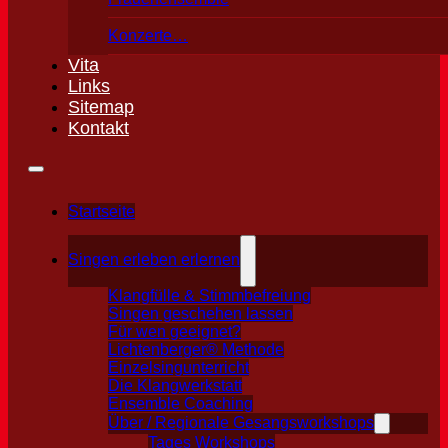
Konzerte…
Vita
Links
Sitemap
Kontakt
Startseite
Singen erleben erlernen
Klangfülle & Stimmbefreiung
Singen geschehen lassen
Für wen geeignet?
Lichtenberger® Methode
Einzelsingunterricht
Die Klangwerkstatt
Ensemble Coaching
Über / Regionale Gesangsworkshops
Tages Workshops