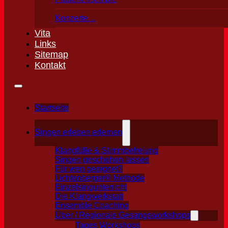
Konzerte…
Vita
Links
Sitemap
Kontakt
Startseite
Singen erleben erlernen
Klangfülle & Stimmbefreiung
Singen geschehen lassen
Für wen geeignet?
Lichtenberger® Methode
Einzelsingunterricht
Die Klangwerkstatt
Ensemble Coaching
Über / Regionale Gesangsworkshops
Tages Workshops