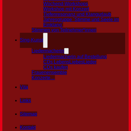
Wochend-Workshops
Workshop mit Konzert
Tiefenresonanz und Klangurlaub
Jahresgruppe ´Stimme und Seele im
Einklang´
Stimmen von Teilnehmer*innen
Sing-Kunst
Liedermacherin
Liedermacherin auf Bestellung
CDs LebensLiebesLieder
CDs kaufen
Frauenensemble
Konzerte…
Vita
Links
Sitemap
Kontakt